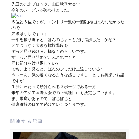
先日の九州ブロック、山口秋季大会で
今年のシーズンが終わりました。
５位と６位ですが、エントリー数の一割以内には入れなかった
ので
昇級はなしです（；_；
一年を振り返ると、ほんのちょっとだけ進歩した、かな？
とてつもなく大きな螺旋階段を
ずっと昇り続ける、様なものらしいです。
ずーっと昇り詰めで、ふと気付くと
同じ部分を繰り返していて
でも、よく見ると、ほんの少しだけ上達している？
うぅーん、気の遠くなるような感じですし、とても奥深いお話
ですが
生涯にわたって続けられるスポーツである一方
来年のアジア国際大会での正式種目にも決定しています。
ま、限度があるので、ぼちぼちと
健康維持の目的で続けていくつもりです。
関連する記事