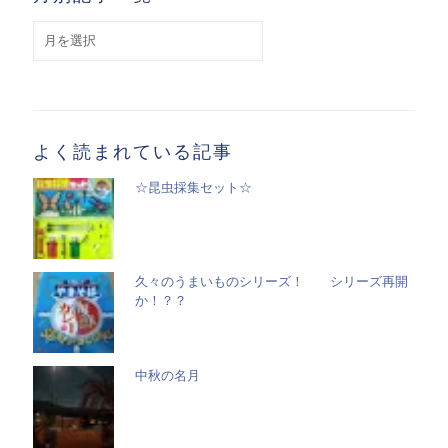
月
別
記
事
一
覧
よく読まれている記事
☆昆虫採集セット☆
久々のうまいものシリーズ！ シリーズ再開
か！？？
中秋の名月