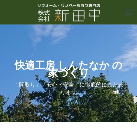
快適工房 しんたなか の
家づくり
「間取り」「安心・安全」に徹底的にこだわ
ります