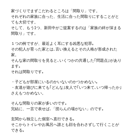
家づくりでまずこだわるところは「間取り」です。
それぞれの家族に合った、生活に合った間取りにすることがと
ても大切です。
そして、もう1つ、新田中がご提案するのは「家族の絆が深まる
間取り」です。
１つの例ですが、最近よく耳にする凶悪な犯罪｡
その犯人が育った家とは､言い換えるとその人格が形成された
家。
そんな家の間取りを見ると､いくつかの共通した｢問題点｣があり
ます｡
それは間取りです｡
・子どもが部屋にいるのかいないのかつかめない｡
・友達が遊びに来ても｢どんな｣友人で｢いつ来て､いつ帰ったか｣
さえもつかめない。
そんな間取りの家が多いのです｡
完結に、一言で表せば､「団らんの場がない」のです｡
玄関から独立した個室へ直行できる｡
そこからトイレやお風呂へ誰とも顔を合わさずして行くことが
できる｡