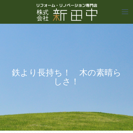
鉄より長持ち！ 木の素晴ら
しさ！