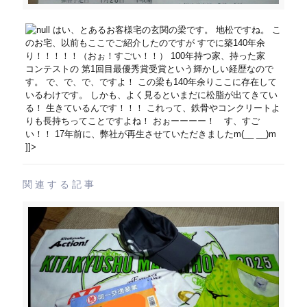
はい、とあるお客様宅の玄関の梁です。 地松ですね。 こ
のお宅、以前もここでご紹介したのですが すでに築140年余
り！！！！！（おぉ！すごい！！） 100年持つ家、持った家
コンテストの 第1回目最優秀賞受賞という輝かしい経歴なので
す。 で、で、で、ですよ！ この梁も140年余りここに存在して
いるわけです。 しかも、よく見るといまだに松脂が出てきてい
る！ 生きているんです！！！ これって、鉄骨やコンクリートよ
りも長持ちってことですよね！ おぉーーーー！ す、すご
い！！ 17年前に、弊社が再生させていただきましたm(__ __)m
]]>
関連する記事