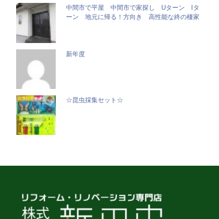
中間市で平屋 中間市で家探し Uターン Iタ
ーン 地元に帰る！方向き 高性能な終の棲家
新年度
☆昆虫採集セット☆