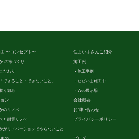
由 〜コンセプト〜
住まい手さんご紹介
施工例
か の家づくり
こだわり
施工事例
「できること・できないこと」
ただいま施工中
の取り組み
Web展示場
ション
会社概要
お問い合わせ
かのリノベ
プライバシーポリシー
ベと耐震リノベ
かがリノベーションでやらないこと
ブログ
るまで