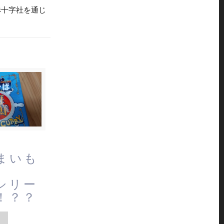
赤十字社を通じ
まいも
シリー
！？？