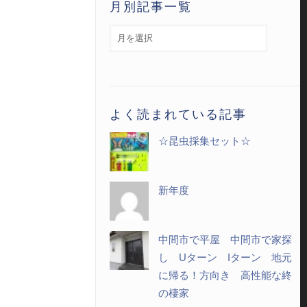
月別記事一覧
月
別
記
事
一
よく読まれている記事
覧
☆昆虫採集セット☆
新年度
中間市で平屋 中間市で家探
し Uターン Iターン 地元
に帰る！方向き 高性能な終
の棲家