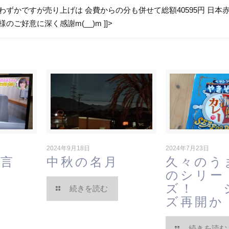
わずかですが売り上げは 会費からの分も併せて総額40595円 日本
ご好意に深く感謝m(__)m ]]>
2024年9月18日
2024年7月23日
一言
中秋の名月
久々のう
のシリー
ズ！ 
続きを読む
ズ再開か
続きを読む