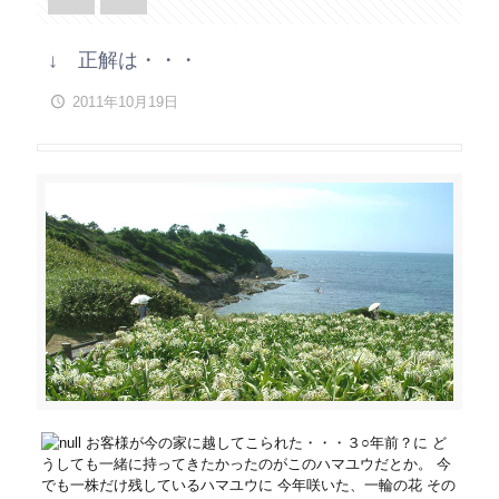
↓ 正解は・・・
2011年10月19日
お客様が今の家に越してこられた・・・３○年前？に ど
うしても一緒に持ってきたかったのがこのハマユウだとか。 今
でも一株だけ残しているハマユウに 今年咲いた、一輪の花 その