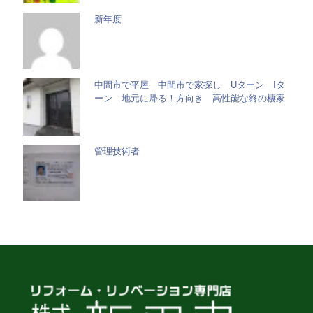
新年度
中間市で平屋 中間市で家探し Uターン Iタ
ーン 地元に帰る！方向き 高性能な終の棲家
管理技術者