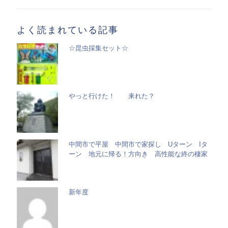
一
覧
よく読まれている記事
☆昆虫採集セット☆
やっと行けた！ 来れた？
中間市で平屋 中間市で家探し Uターン Iタ
ーン 地元に帰る！方向き 高性能な終の棲家
新年度