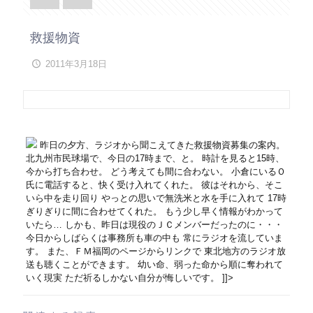
救援物資
2011年3月18日
昨日の夕方、ラジオから聞こえてきた救援物資募集の案内。
北九州市民球場で、今日の17時まで、と。 時計を見ると15時、
今から打ち合わせ。 どう考えても間に合わない。 小倉にいるＯ
氏に電話すると、快く受け入れてくれた。 彼はそれから、そこ
いら中を走り回り やっとの思いで無洗米と水を手に入れて 17時
ぎりぎりに間に合わせてくれた。 もう少し早く情報がわかって
いたら… しかも、昨日は現役のＪＣメンバーだったのに・・・
今日からしばらくは事務所も車の中も 常にラジオを流していま
す。 また、ＦＭ福岡のページからリンクで 東北地方のラジオ放
送も聴くことができます。 幼い命、弱った命から順に奪われて
いく現実 ただ祈るしかない自分が悔しいです。 ]]>