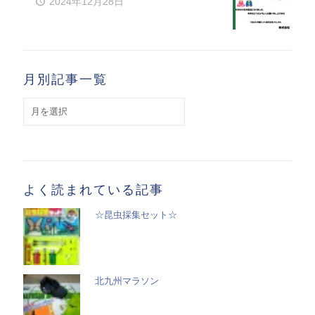
2024年12月28日
月別記事一覧
月
別
記
事
一
覧
よく読まれている記事
☆昆虫採集セット☆
北九州マラソン