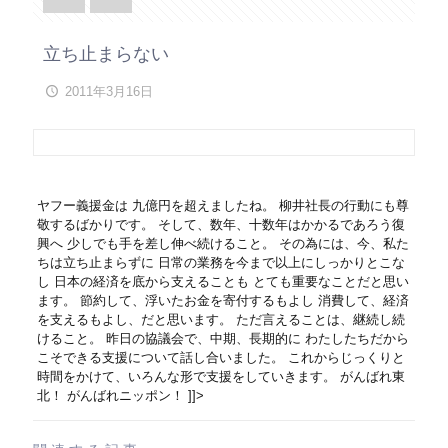
立ち止まらない
2011年3月16日
ヤフー義援金
は 九億円を超えましたね。 柳井社長の行動にも尊
敬するばかりです。 そして、数年、十数年はかかるであろう復
興へ 少しでも手を差し伸べ続けること。 その為には、今、私た
ちは立ち止まらずに 日常の業務を今まで以上にしっかりとこな
し 日本の経済を底から支えることも とても重要なことだと思い
ます。 節約して、浮いたお金を寄付するもよし 消費して、経済
を支えるもよし、だと思います。 ただ言えることは、継続し続
けること。 昨日の協議会で、中期、長期的に わたしたちだから
こそできる支援について話し合いました。 これからじっくりと
時間をかけて、いろんな形で支援をしていきます。 がんばれ東
北！ がんばれニッポン！ ]]>