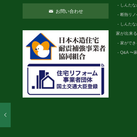
しんたな
お問い合わせ
断熱リノ
しんたな
家が出来
家ができ
Q&A 