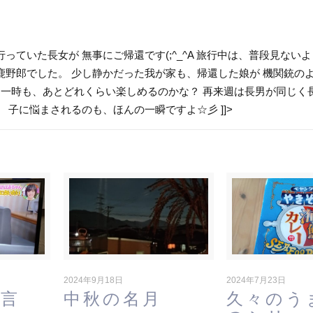
ていた長女が 無事にご帰還です(;^_^A 旅行中は、普段見ないよ
鹿野郎でした。 少し静かだった我が家も、帰還した娘が 機関銃の
んな一時も、あとどれくらい楽しめるのかな？ 再来週は長男が同じく
 子に悩まされるのも、ほんの一瞬ですよ☆彡 ]]>
2024年9月18日
2024年7月23日
一言
中秋の名月
久々のう