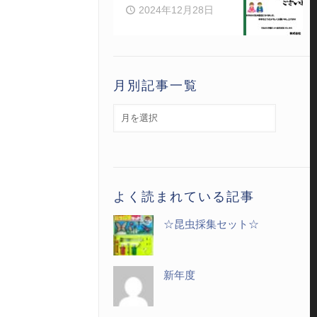
2024年12月28日
月別記事一覧
月
別
記
事
一
よく読まれている記事
覧
☆昆虫採集セット☆
新年度