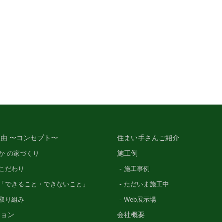
由 〜コンセプト〜
住まい手さんご紹介
施工例
か の家づくり
こだわり
施工事例
「できること・できないこと」
ただいま施工中
の取り組み
Web展示場
ション
会社概要