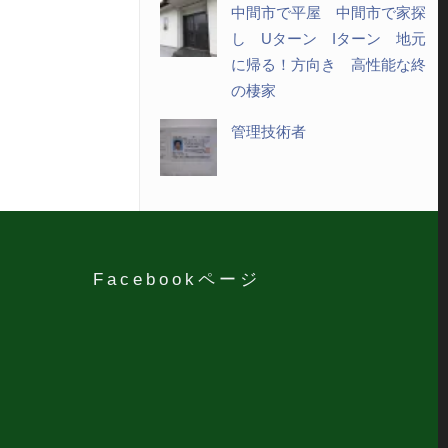
中間市で平屋 中間市で家探
し Uターン Iターン 地元
に帰る！方向き 高性能な終
の棲家
管理技術者
Facebookページ