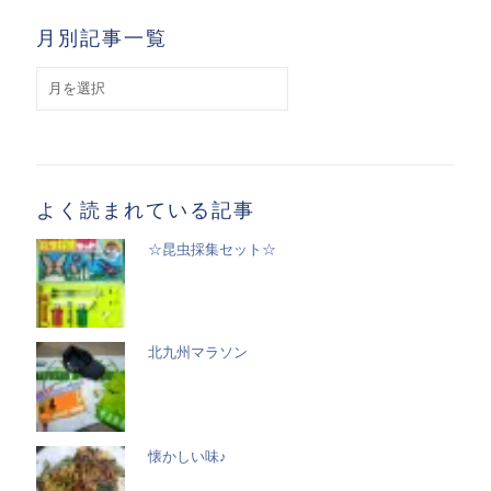
月別記事一覧
月
別
記
事
一
覧
よく読まれている記事
☆昆虫採集セット☆
北九州マラソン
懐かしい味♪