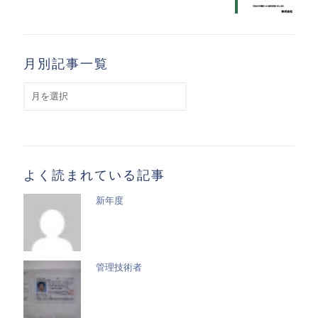
月別記事一覧
月
別
記
事
一
覧
よく読まれている記事
新年度
管理技術者