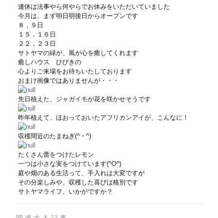
連休は法事やら何やらでお休みをいただいていました
今月は、まず明日明後日からオープンです
８，９日
１５，１６日
２２，２３日
サトヤマの緑が、風が心を癒してくれます
癒しハウス ひびきの
心よりご来場をお待ちいたしております
おまけ画像ではありませんが・・・
先日植えた、ジャガイモが花を咲かせそうです
昨年植えて、ほおっておいたアフリカンアイが、こんなに！
収穫間近のたまねぎ(^・^)
たくさん蕾をつけたレモン
一つは小さな実をつけています(^O^)
庭や畑のある生活って、手入れは大変ですが
その分楽しみや、収穫した喜びは格別です
サトヤマライフ、いかがですか？
関連する記事