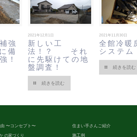
2021年12月1日
2021年11月30日
補強
新しい工
全館冷暖
に備
法！？ それ
システ
強！
に先駆けての地
盤調査！
続きを読む
続きを読む
由 〜コンセプト〜
住まい手さんご紹介
施工例
か の家づくり