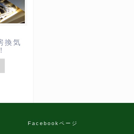
房換気
ム！
Facebookページ