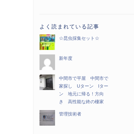
記
事
一
よく読まれている記事
覧
☆昆虫採集セット☆
新年度
中間市で平屋 中間市で
家探し Uターン Iター
ン 地元に帰る！方向
き 高性能な終の棲家
管理技術者