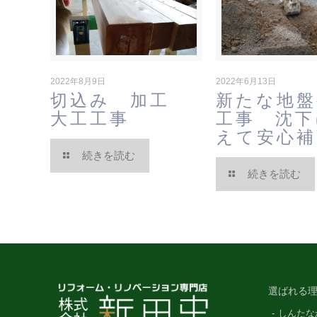
2022年8月9日
2022年6月13日
切込み 加工
新たな地盤
大工工事
工事 沈下
えて安心補
続きを読む
続きを読む
選ばれる理
しんたな