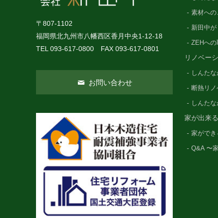
素材への
〒807-1102
新田中が
福岡県北九州市八幡西区香月中央1-12-18
ZEHへ
TEL 093-617-0800 FAX 093-617-0801
リノベー
しんたな
お問い合わせ
断熱リノ
しんたな
家が出来
家ができ
Q&A 