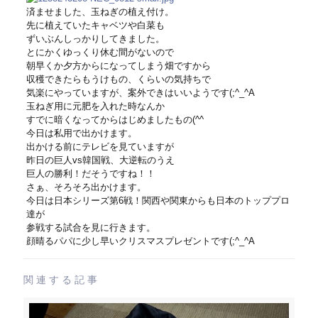
済ませました、玉ねぎの植え付け。
先に植えていたキャベツや白菜も
ずいぶんしっかりしてきました。
とにかくゆっくり休む間がないので
朝早くか夕方からになってしまう畑ですから
収穫できたらもうけもの、くらいの気持ちで
気楽にやっていますが、案外できはいいようです(;^_^A
玉ねぎ用に元肥を入れた時なんか
すでに暗くなってからはじめましたもの(^^ゞ
今日は私用で出かけます。
出かける前にテレビを見ていますが
昨日の巨人vs韓国戦、大逆転のうえ
巨人の勝利！だそうですね！！
さぁ、そろそろ出かけます。
今日は日本シリーズ第6戦！関西や関東からも日本のトッププロ
達が
参戦する試合を見に行きます。
顔晴るパパに少し早いクリスマスプレゼントです(;^_^A
関連する記事