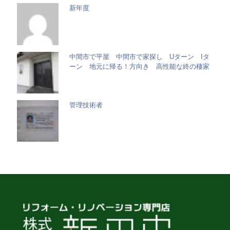
新年度
中間市で平屋 中間市で家探し Uターン Iタ
ーン 地元に帰る！方向き 高性能な終の棲家
管理技術者