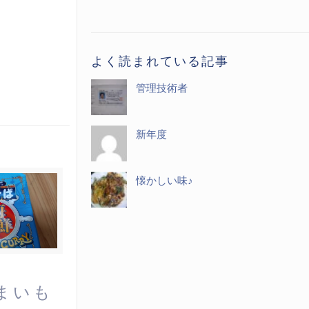
記
事
一
よく読まれている記事
覧
管理技術者
新年度
懐かしい味♪
まいも