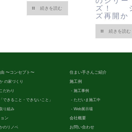
のシリー
ズ！ 
続きを読む
ズ再開か
続きを読む
由 〜コンセプト〜
住まい手さんご紹介
施工例
か の家づくり
こだわり
施工事例
「できること・できないこと」
ただいま施工中
の取り組み
Web展示場
ション
会社概要
お問い合わせ
かのリノベ