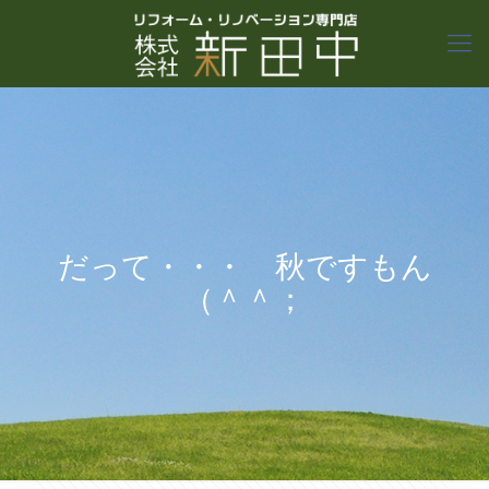
だって・・・ 秋ですもん
（＾＾；