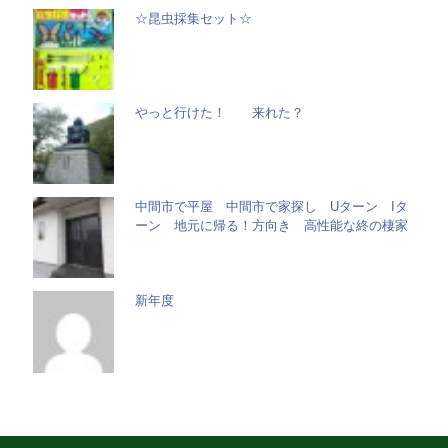
☆昆虫採集セット☆
やっと行けた！ 来れた？
中間市で平屋 中間市で家探し Uターン Iタ
ーン 地元に帰る！方向き 高性能な終の棲家
新年度