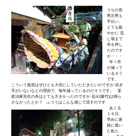
うちの長
男次男も
手伝い、
とても賑
やかに 流
し場まで
舟を押し
たのです
が・・・
年々舟
が減って
いるそう
です。
こういう風習はぜひとも大切にしていただきたいのですが 担ぎ
手がいないなどの理由で、毎年減っているのだそうです。 某
政治家先生の舟はとても大きかったのですが 花火(爆竹)は鳴ら
さなかったとか？ ふつうはこんな感じで流すのです
あくる
１６日、
早めに家
路に着い
た私た