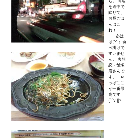
ち。 高速
を途中で
降りて、
お昼ごは
んはこ
れ！
あは
は(^^； 食
べ掛けで
すいませ
ん。 夫想
恋・飯塚
店さんで
す。 や
っぱここ
が一番最
高です
(^^v
]]>