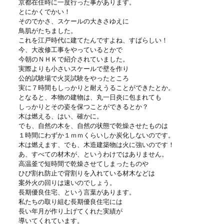
京都在住時に一度行った事があります。
とにかくでかい！
そのでかさ、スケールの大きさゆえに
鳥肌がたちました。
これを江戸時代に建てたんですよね、すばらしい！
今、大改修工事をやっているとかで
今朝のＮＨＫで紹介されていました。
実際よりも小さいスケールで壁を作り
公的試験場で火災試験をやったところ
実に７時間もしっかりと耐えうることができたとか。
となると、本物の建物は、丸一日炎に包まれても
しっかりとその姿を保つことができるとか？
木は燃える、はい、確かに。
でも、自然の木を、自然の状態で乾燥させたものは
１時間にわずか１ｍｍくらいしか炭化しないのです。
木は燃えます、でも、木造建築物は火に強いのです！
あ、すべての材木が、というわけではありません。
高温釜で短時間で乾燥させてしまったものや
ひび割れ防止で背割りを入れている材木などは
案外火の回りは速いのでしょう。
長期優良住宅、という言葉があります。
私たちの取り組む長期優良住宅には
長い年月が作り上げてくれた実績が
導いてくれています。