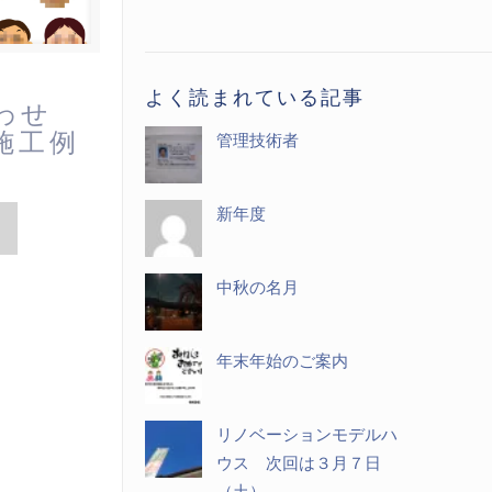
記
事
一
よく読まれている記事
わせ
覧
施工例
管理技術者
新年度
中秋の名月
年末年始のご案内
リノベーションモデルハ
ウス 次回は３月７日
（土）