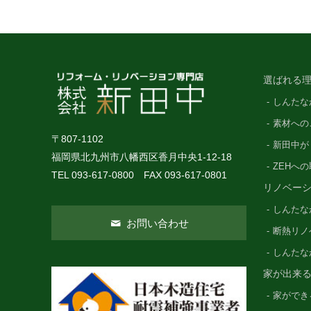
選ばれる理
しんたな
素材への
〒807-1102
新田中が
福岡県北九州市八幡西区香月中央1-12-18
ZEHへ
TEL 093-617-0800 FAX 093-617-0801
リノベー
しんたな
お問い合わせ
断熱リノ
しんたな
家が出来
家ができ