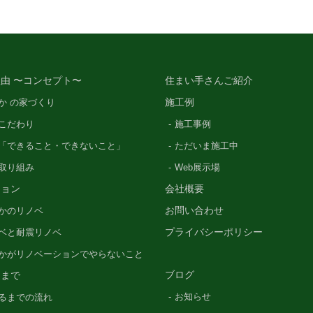
由 〜コンセプト〜
住まい手さんご紹介
施工例
か の家づくり
こだわり
施工事例
「できること・できないこと」
ただいま施工中
の取り組み
Web展示場
ション
会社概要
お問い合わせ
かのリノベ
プライバシーポリシー
ベと耐震リノベ
かがリノベーションでやらないこと
ブログ
るまで
お知らせ
るまでの流れ