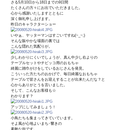
さる5月10日から18日までの9日間
たくさんの方々にお出でいただきました。
心から感謝いたしますとともに
深く御礼申し上げます。
昨日のキャラクターショー
いやぁ、ヤッターマンはすごいですね(~_~;)
そんな賑やかな場面の裏では
こんな隠れた気配りが。
少しわかりにくいでしょうが、真ん中少し右よりの
テーブルセットやチビッコ用のおもちゃ
綺麗に雑巾がけをしているおじさんを発見。
こういった方たちのおかげで、毎日綺麗なおもちゃ
テーブルで皆さんをお迎えすることが出来たんだな？と
心からありがとうを言いました。
そして、こんなお客様も☆
わかります？
アップにしてみましょう！
小鳥たちも集まってきていています。
そよ風が心地よいまち･響きの
素敵な街です。