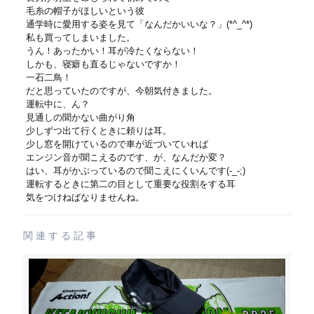
毛糸の帽子がほしいという彼
通学時に愛用する姿を見て「なんだかいいな？」(*^_^*)
私も買ってしまいました。
うん！あったかい！耳が冷たくならない！
しかも、寝癖も直るじゃないですか！
一石二鳥！
だと思っていたのですが、今朝気付きました。
運転中に、ん？
見通しの聞かない曲がり角
少しずつ出て行くときに頼りは耳。
少し窓を開けているので車が近づいていれば
エンジン音が聞こえるのです、が、なんだか変？
はい、耳がかぶっているので聞こえにくいんです(-_-;)
運転するときに第二の目として重要な役割をする耳
気をつけねばなりませんね。
関連する記事