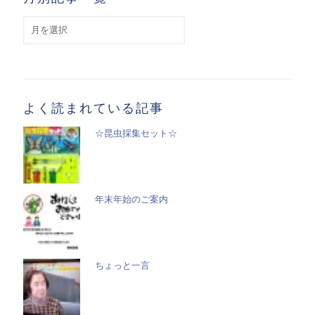
月
別
記
事
一
覧
よく読まれている記事
☆昆虫採集セット☆
年末年始のご案内
ちょっと一言