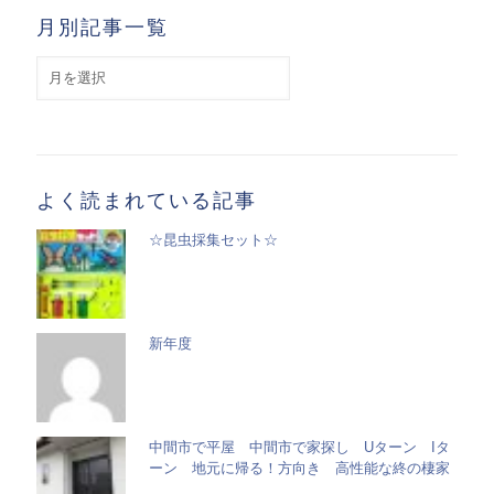
月別記事一覧
月
別
記
事
一
覧
よく読まれている記事
☆昆虫採集セット☆
新年度
中間市で平屋 中間市で家探し Uターン Iタ
ーン 地元に帰る！方向き 高性能な終の棲家