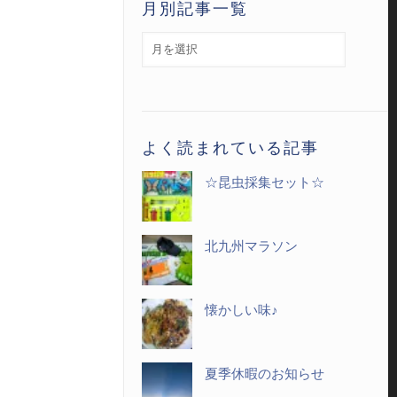
月別記事一覧
月
別
記
事
一
よく読まれている記事
覧
☆昆虫採集セット☆
北九州マラソン
懐かしい味♪
夏季休暇のお知らせ