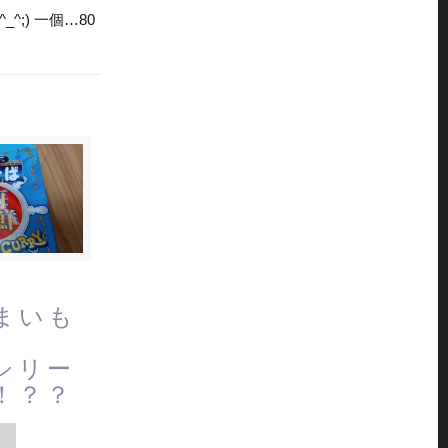
;) 一個…80
まいも
シリー
！？？