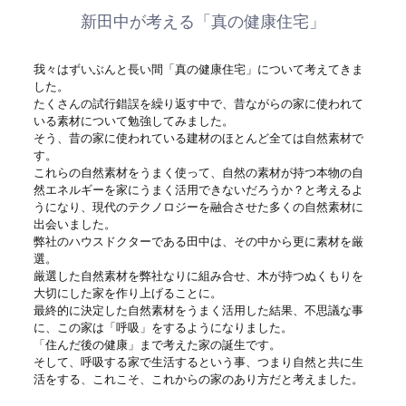
新田中が考える「真の健康住宅」
我々はずいぶんと長い間「真の健康住宅」について考えてきま
した。
たくさんの試行錯誤を繰り返す中で、昔ながらの家に使われて
いる素材について勉強してみました。
そう、昔の家に使われている建材のほとんど全ては自然素材で
す。
これらの自然素材をうまく使って、自然の素材が持つ本物の自
然エネルギーを家にうまく活用できないだろうか？と考えるよ
うになり、現代のテクノロジーを融合させた多くの自然素材に
出会いました。
弊社のハウスドクターである田中は、その中から更に素材を厳
選。
厳選した自然素材を弊社なりに組み合せ、木が持つぬくもりを
大切にした家を作り上げることに。
最終的に決定した自然素材をうまく活用した結果、不思議な事
に、この家は「呼吸」をするようになりました。
「住んだ後の健康」まで考えた家の誕生です。
そして、呼吸する家で生活するという事、つまり自然と共に生
活をする、これこそ、これからの家のあり方だと考えました。