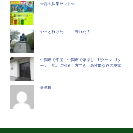
☆昆虫採集セット☆
やっと行けた！ 来れた？
中間市で平屋 中間市で家探し Uターン Iタ
ーン 地元に帰る！方向き 高性能な終の棲家
新年度