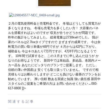
２月の電気使用料金と売電料金です。 冬場はどうしても買電力が
多くなりますね。 冬場も売電力を多くしたい方！ 大容量のパネ
ルを搭載すればよいのですが 収支が合うかどうかが問題です。
昨年の集計をしてみました。 総発電量は2730kwhでした。 我が
家のパネルは2.7kwタイプですので まずまずの成果です。 今は余
剰電力の買い取り単価が48円ですが ４月からは42円に下がり、
補助金も 今はキロあたり7万円ですが、4万8千円になるようで
す。 10年間で試算すると、この３月までに申し込んだほうが か
なりのお得なようです。 新田中では単結晶、多結晶、各国内メー
カー品を あなたにピッタリのプランでご提案します。 ただし、
信頼の薄い外国産は 安くても取り扱っていません。 ですので相
見積もりはお断わりしますが どこにも負けない最善のプランをお
勧めしています。 厚い信頼 数ある実績と知識 強い責任感 新田中
スタイルのご提案をご希望の方は お問い合わせください→093-
617-0800 ]]>
関連する記事