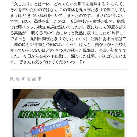
『久しぶり』とは一体、どれくらいの期間を意味する？ なんて、
それを言いたいのではなく この連休を丸々寝たきりで過ごしてし
まうほど きつい風邪を引いてしまったのです。 まさに17年ぶり
です、はい、高熱を出したのは。 6日午後から微熱が出て、病院
では即インフル検査 結果は違いましたが、夜になって39度を超え
る高熱が！ 明くる日の午後にやっと微熱に戻りましたが 昨日ま
でずっと、丸四日間寝たきりでした（＞＜） 記憶にある高熱は二
十歳の時と17年前と今回のみ。 いや、ほんと、熱が下がった後も
立っていられないほどの きつさが残った風邪は、今回が初めてで
した。 今日から会社へも出勤し、溜まった仕事、がんばっていま
す。 皆さんも気を付けてくださいね！ ]]>
関連する記事