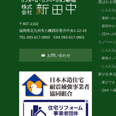
選ばれる理
しんたな
素材への
〒807-1102
新田中が
福岡県北九州市八幡西区香月中央1-12-18
ZEHへ
TEL 093-617-0800 FAX 093-617-0801
リノベー
しんたな
お問い合わせ
断熱リノ
しんたな
家が出来
家ができ
Q&A 