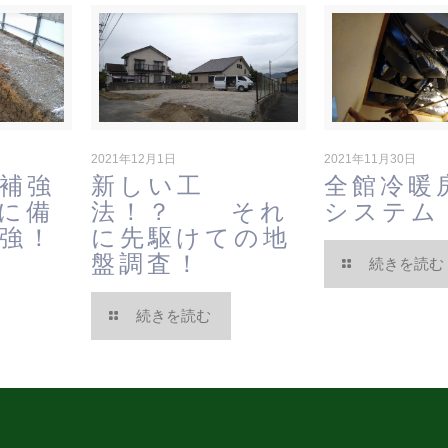
2021年12月1日
2021年11月30日
補強
新しい工
全館冷暖
に備
法！？ それ
システ
強！
に先駆けての地
盤調査！
続きを読む
続きを読む