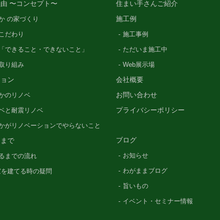
由 〜コンセプト〜
住まい手さんご紹介
施工例
か の家づくり
こだわり
施工事例
「できること・できないこと」
ただいま施工中
の取り組み
Web展示場
ション
会社概要
お問い合わせ
かのリノベ
プライバシーポリシー
ベと耐震リノベ
かがリノベーションでやらないこと
ブログ
るまで
お知らせ
るまでの流れ
わがままブログ
〜家を建てる時の疑問
旨いもの
イベント・セミナー情報