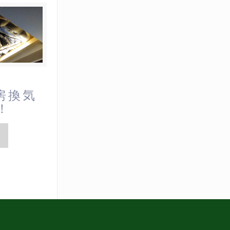
房換気
ム！