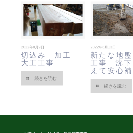
2022年8月9日
2022年6月13日
切込み 加工
新たな地盤
大工工事
工事 沈下
えて安心補
続きを読む
続きを読む