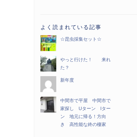
記
事
一
よく読まれている記事
覧
☆昆虫採集セット☆
やっと行けた！ 来れ
た？
新年度
中間市で平屋 中間市で
家探し Uターン Iター
ン 地元に帰る！方向
き 高性能な終の棲家