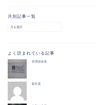
月別記事一覧
月
別
記
事
一
覧
よく読まれている記事
管理技術者
新年度