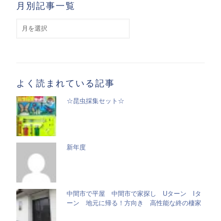
月別記事一覧
月
別
記
事
一
覧
よく読まれている記事
☆昆虫採集セット☆
新年度
中間市で平屋 中間市で家探し Uターン Iタ
ーン 地元に帰る！方向き 高性能な終の棲家