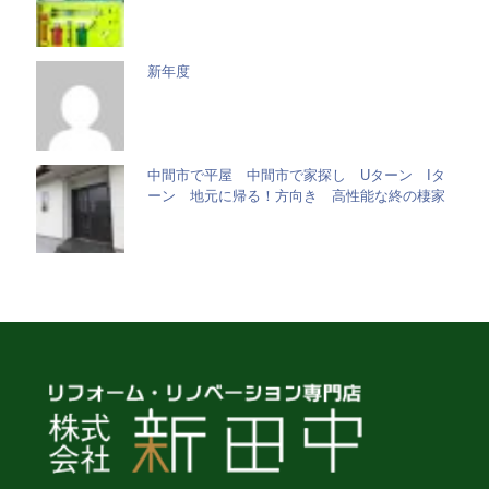
新年度
中間市で平屋 中間市で家探し Uターン Iタ
ーン 地元に帰る！方向き 高性能な終の棲家