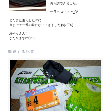
再々訪できました。
一月半ぶり？(;^_^A
またまた進化した味に！
今までで一番の味になってきましたね(≧▽≦)
おやっさん！
また来ます(^◇^;)
関連する記事