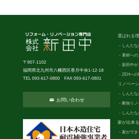
選ばれる理
しんたな
素材への
〒807-1102
新田中が
福岡県北九州市八幡西区香月中央1-12-18
ZEHへ
TEL 093-617-0800 FAX 093-617-0801
リノベー
しんたな
お問い合わせ
断熱リノ
しんたな
家が出来
家ができ