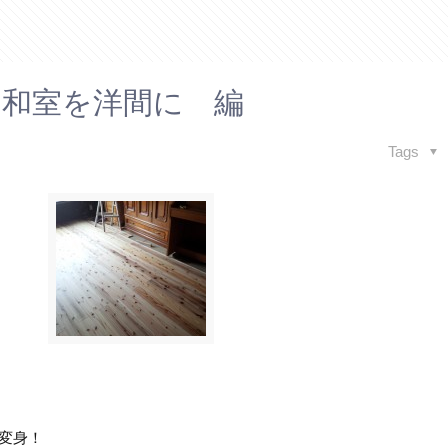
和室を洋間に 編
Tags
変身！