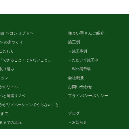
由 〜コンセプト〜
住まい手さんご紹介
施工例
か の家づくり
こだわり
施工事例
「できること・できないこと」
ただいま施工中
の取り組み
Web展示場
ション
会社概要
お問い合わせ
かのリノベ
プライバシーポリシー
ベと耐震リノベ
かがリノベーションでやらないこと
ブログ
るまで
お知らせ
るまでの流れ