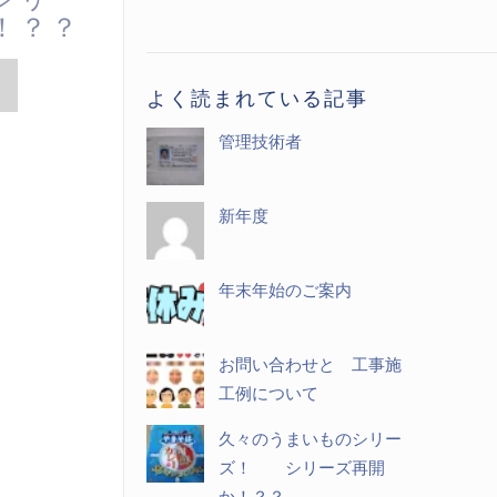
！？？
記
事
一
よく読まれている記事
覧
管理技術者
新年度
年末年始のご案内
お問い合わせと 工事施
工例について
久々のうまいものシリー
ズ！ シリーズ再開
か！？？