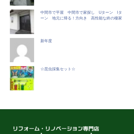
中間市で平屋 中間市で家探し Uターン Iタ
ーン 地元に帰る！方向き 高性能な終の棲家
新年度
☆昆虫採集セット☆