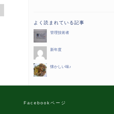
記
事
一
よく読まれている記事
覧
管理技術者
新年度
懐かしい味♪
Facebookページ