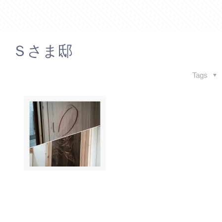
 Ｓさま邸
Tags