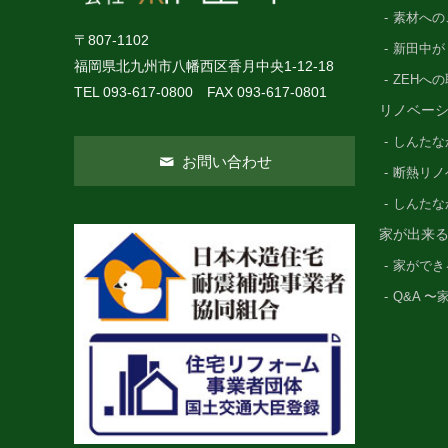
素材への
〒807-1102
新田中が
福岡県北九州市八幡西区香月中央1-12-18
ZEHへ
TEL 093-617-0800 FAX 093-617-0801
リノベー
しんたな
お問い合わせ
断熱リノ
しんたな
家が出来
家ができ
Q&A 