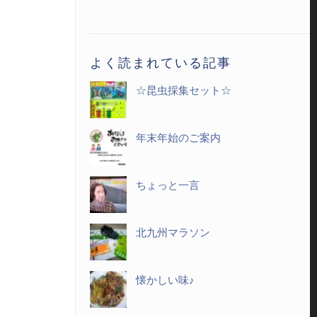
記
事
一
よく読まれている記事
覧
☆昆虫採集セット☆
年末年始のご案内
ちょっと一言
北九州マラソン
懐かしい味♪