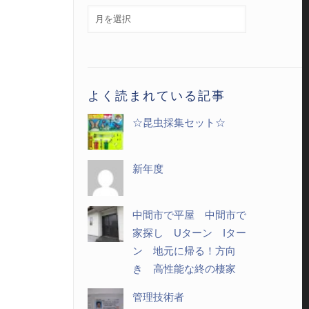
月
別
記
事
一
よく読まれている記事
覧
☆昆虫採集セット☆
新年度
中間市で平屋 中間市で
家探し Uターン Iター
ン 地元に帰る！方向
き 高性能な終の棲家
管理技術者