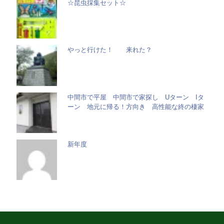
☆昆虫採集セット☆
やっと行けた！ 来れた？
中間市で平屋 中間市で家探し Uターン Iタ
ーン 地元に帰る！方向き 高性能な終の棲家
新年度