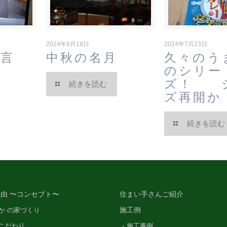
2024年9月18日
2024年7月23日
一言
中秋の名月
久々のう
のシリー
ズ！ 
続きを読む
ズ再開か
続きを読む
由 〜コンセプト〜
住まい手さんご紹介
施工例
か の家づくり
こだわり
施工事例