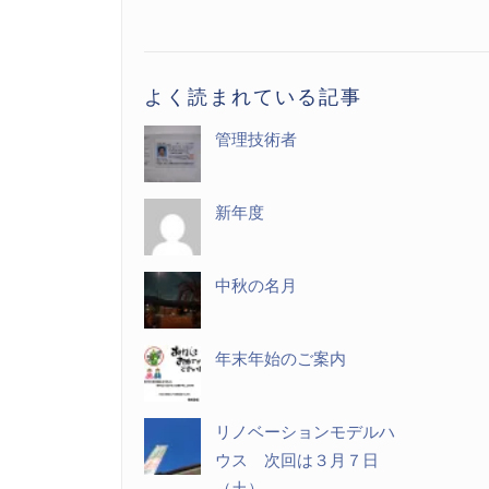
記
事
一
よく読まれている記事
覧
管理技術者
新年度
中秋の名月
年末年始のご案内
リノベーションモデルハ
ウス 次回は３月７日
（土）