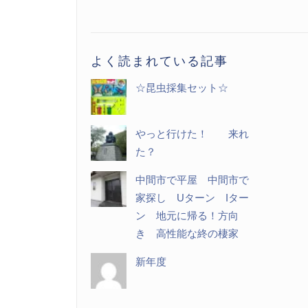
記
事
一
よく読まれている記事
覧
☆昆虫採集セット☆
やっと行けた！ 来れ
た？
中間市で平屋 中間市で
家探し Uターン Iター
ン 地元に帰る！方向
き 高性能な終の棲家
新年度