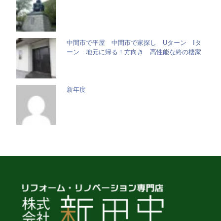
中間市で平屋 中間市で家探し Uターン Iタ
ーン 地元に帰る！方向き 高性能な終の棲家
新年度