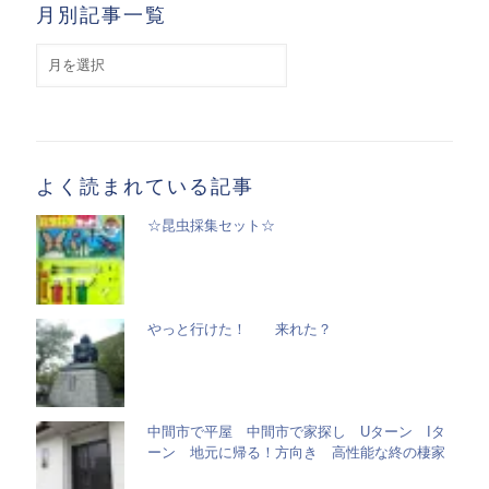
月別記事一覧
月
別
記
事
一
覧
よく読まれている記事
☆昆虫採集セット☆
やっと行けた！ 来れた？
中間市で平屋 中間市で家探し Uターン Iタ
ーン 地元に帰る！方向き 高性能な終の棲家