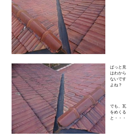
ぱっと見
はわから
ないです
よね？
でも、瓦
をめくる
と・・・