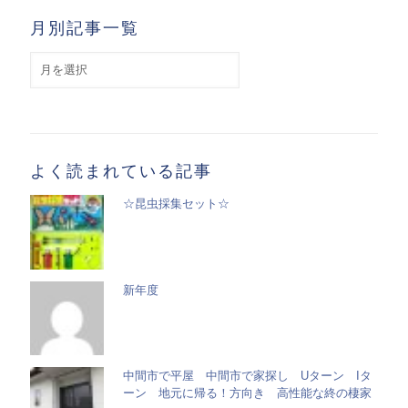
月別記事一覧
月
別
記
事
一
覧
よく読まれている記事
☆昆虫採集セット☆
新年度
中間市で平屋 中間市で家探し Uターン Iタ
ーン 地元に帰る！方向き 高性能な終の棲家