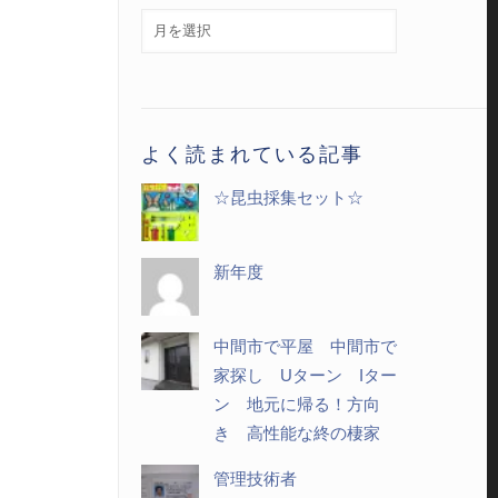
月
別
記
事
一
よく読まれている記事
覧
☆昆虫採集セット☆
新年度
中間市で平屋 中間市で
家探し Uターン Iター
ン 地元に帰る！方向
き 高性能な終の棲家
管理技術者