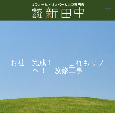
お社 完成！ これもリノ
ベ！ 改修工事