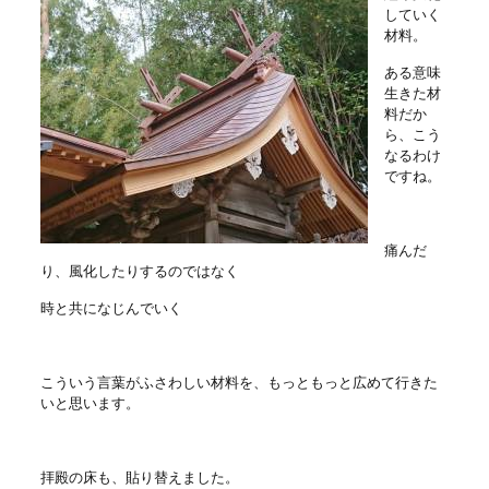
していく
材料。
ある意味
生きた材
料だか
ら、こう
なるわけ
ですね。
痛んだ
り、風化したりするのではなく
時と共になじんでいく
こういう言葉がふさわしい材料を、もっともっと広めて行きた
いと思います。
拝殿の床も、貼り替えました。