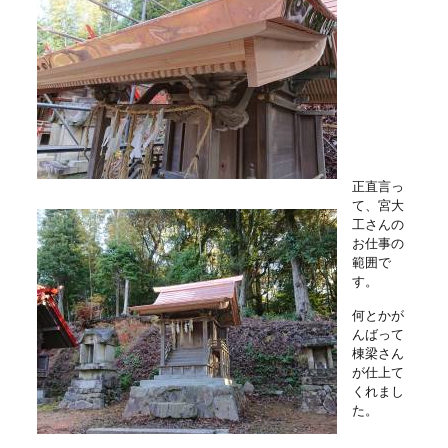
正直言っ
て、宮大
工さんの
お仕事の
範囲で
す。
何とかが
んばって
棟梁さん
が仕上て
くれまし
た。