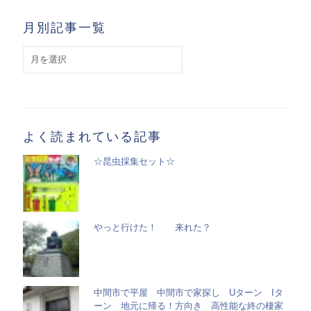
月別記事一覧
月
別
記
事
一
覧
よく読まれている記事
☆昆虫採集セット☆
やっと行けた！ 来れた？
中間市で平屋 中間市で家探し Uターン Iタ
ーン 地元に帰る！方向き 高性能な終の棲家