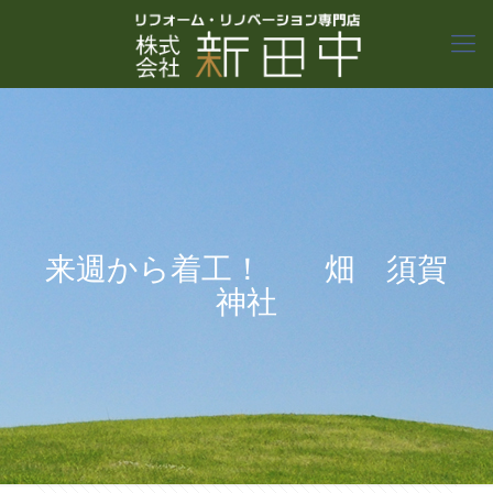
来週から着工！ 畑 須賀
神社