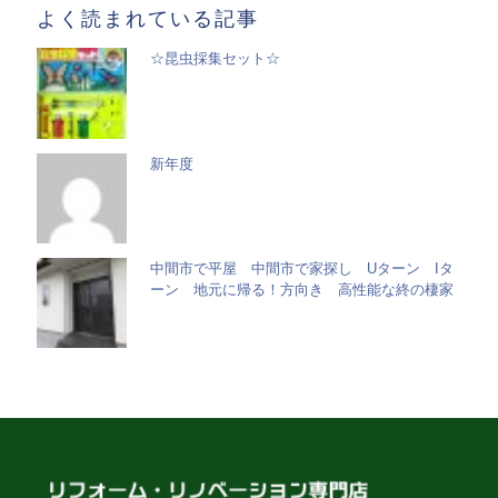
よく読まれている記事
☆昆虫採集セット☆
新年度
中間市で平屋 中間市で家探し Uターン Iタ
ーン 地元に帰る！方向き 高性能な終の棲家