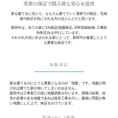
充実の保証で購入後も安心を提供
家を建てるに当たり、もちろん建てていく過程での保証、完成
後の保証を気にされる方がほとんどだと思います。
新田中は、全ての家に3大保証(地盤保証､10年瑕疵保険､工事総
合保証)をお付けしています。
それぞれ大切に住まわれる家にとって、新田中が厳選したとて
も重要な保証です。
地盤保証
家を建てるのにとても重要となるのが「地盤」です。地盤が弱
ければ建てた家が傾いてしまいかねません。
新田中は工事着工の前に地盤調査を行います。調査の結果、改
良の必要がある地盤であれば改良工事を行い、建築に問題が無
い地盤にした上で、保証をかけています。
瑕疵(かし)保険