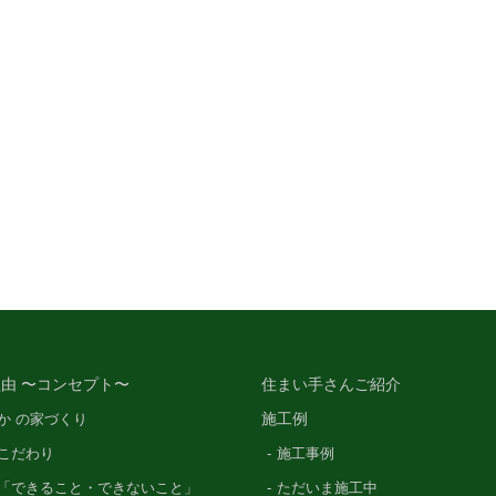
由 〜コンセプト〜
住まい手さんご紹介
施工例
か の家づくり
こだわり
施工事例
「できること・できないこと」
ただいま施工中